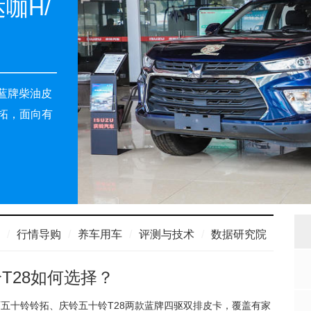
咖H/
蓝牌柴油皮
拓，面向有
/
行情导购
/
养车用车
/
评测与技术
/
数据研究院
T28如何选择？
五十铃铃拓、庆铃五十铃T28两款蓝牌四驱双排皮卡，覆盖有家