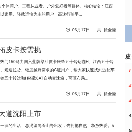
的个体商户、工程从业者、户外爱好者等群体。核心结论：江西
以家用、轻载运输为主的用户，高速行驶平...
06月17日
徐全隆
铃拓皮卡按需挑
皮
热门150马力国六蓝牌柴油皮卡庆铃五十铃达咖H、江西五十铃
用、短途拉货、轻度越野需求的C证用户，帮大家快速找到适配车
1
铃五十铃达咖H搭载8AT自动变速箱，两驱布局...
2
06月17日
徐全隆
3
铃大道沈阳上市
4
一律的生活，总渴望向着山野出发，去拥抱自然、释放热爱。5