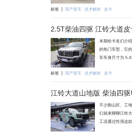
标签
国产新车
技术解析
皮卡
2.5T柴油四驱 江铃大道
本期给卡友们介绍
的热门车型，它的
车车身尺寸为 5.43
标签
国产新车
技术解析
皮卡
江铃大道山地版 柴油四驱
不少跑山区、工
们就来聊聊江铃大
工况通过性强这款车整