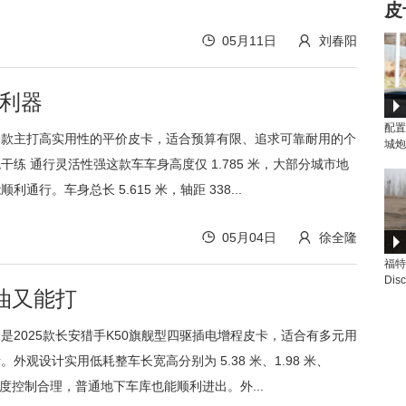
皮
05月11日
刘春阳
本利器
播
配置
一款主打高实用性的平价皮卡，适合预算有限、追求可靠耐用的个
城炮
干练 通行灵活性强这款车车身高度仅 1.785 米，大部分城市地
通行。车身总长 5.615 米，轴距 338...
05月04日
徐全隆
播
福特
Di
省油又能打
能做
是2025款长安猎手K50旗舰型四驱插电增程皮卡，适合有多元用
外观设计实用低耗整车长宽高分别为 5.38 米、1.98 米、
身高度控制合理，普通地下车库也能顺利进出。外...