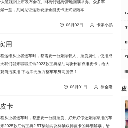
铃大道沈阳上市发布会在川林野行越野营地圆满举办。众多车
5
聚一堂，共同见证这款硬派全能皮卡正式登陆本...
6
06月02日
卡家小鹏
7
实用
8
工程运维从业者选车时，都需要一台兼顾载人、拉货属性，使用成
9
天我们就来聊聊江铃2023款宝典柴油两驱长轴双排皮卡，给大
简洁实用 下地库无压力整车车身高度仅 1...
10
06月01日
徐全隆
皮
民皮卡
工程从业者选车时，都想要一台能拉货、好开好停还兼顾家用的车
来2025款江铃宝典2.5T柴油两驱标轴双排皮卡的详细解读，给