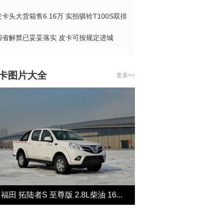
皮卡头大货箱售6.16万 实拍骐铃T100S双排
四省解禁已妥妥落实 皮卡可按规定进城
卡图片大全
更多>>
下
福田 拓陆者S 至尊版 2.8L柴油 16...
福田 拓陆者S 至尊版 2.