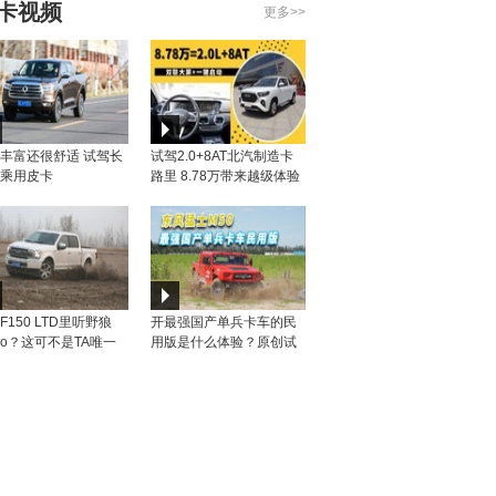
卡视频
更多>>
播
丰富还很舒适 试驾长
试驾2.0+8AT北汽制造卡
乘用皮卡
路里 8.78万带来越级体验
播
F150 LTD里听野狼
开最强国产单兵卡车的民
sco？这可不是TA唯一
用版是什么体验？原创试
的事情！
驾东风猛士M50