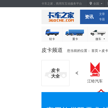
卡车之家，商用车互动服务平台
全国
文章
卡车之家
资讯
专题
轻卡
重卡
微车
皮卡频道
您当前的位置：
首页
>
皮
上
皮卡
大全
江铃汽车
报价
图片
长安跨