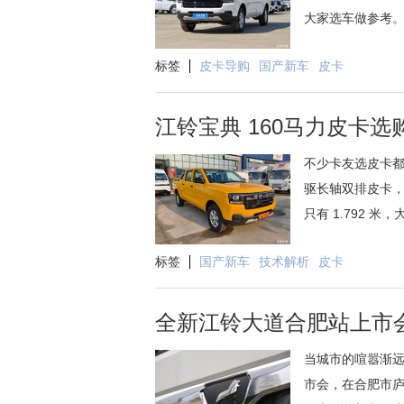
大家选车做参考。硬
标签
皮卡导购
国产新车
皮卡
江铃宝典 160马力皮卡选
不少卡友选皮卡都
驱长轴双排皮卡，
只有 1.792 
标签
国产新车
技术解析
皮卡
全新江铃大道合肥站上市
当城市的喧嚣渐远
市会，在合肥市