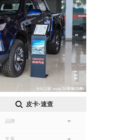
蓝焰澎湃大
铃大道沈
厌倦了城市里千篇一
出发，去拥抱自然、释
江铃大道沈阳上市发布会
皮卡·速查
品牌
车系