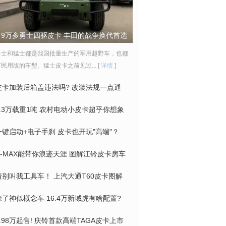
9万多勇士四驱皮卡 丰田的战争换代首选
勇士和猛士都是我国批量生产的军用越野车，也都
民用版的车型。猛士皮卡之前见过... [
详情
]
皮卡加装后箱盖违法吗? 改装法规一点通
2.3万载重1吨 农村电动小皮卡超乎你想象
一键启动+电子手刹 皮卡也开玩"高端"？
D-MAX能带你浪迹天涯 图解江铃皮卡房车
请别叫我工具车！ 上汽大通T60皮卡图解
除了神似概念车 16.4万新域虎有啥配置?
9.98万起售! 庆铃首款高端TAGA皮卡上市