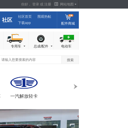
你好，
登录
或
注册
网站地图
社区首页
围观热帖
社区
下载app
配件商城
专用车
总成/配件
电动车
下
车
一汽解放轻卡
一汽红塔
长安
报价
报价
报
图片
图片
图