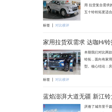
用 拉货复合需求
五十铃铃拓更适合
标签
对比横评
家用拉货双需求 达咖H/
本期我们对比两款
铃拓，面向有家
型。核心结论：庆
标签
对比横评
蓝焰澎湃大道无疆 新江
厌倦了城市里千篇