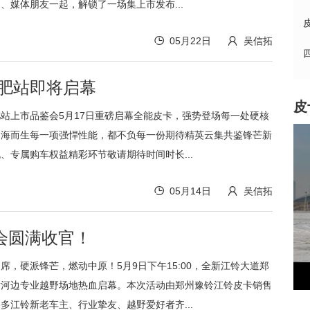
、媒体朋友一起，解锁了一场集上市发布...
05月22日
吴信拓
合肥站即将启幕
皮
站上市品鉴会5月17日重磅启幕全能皮卡，强势登场每一处硬核
山海而生每一项强悍性能，都不负每一份期待精英云集共鉴锋芒新
、专属购车权益精彩环节敬请期待时间时长...
上
05月14日
吴信拓
会圆满收官！
席，硬派锋芒，燃动中原！5月9日下午15:00，全新江铃大道郑
广汽吉奥 财运300系列 加长型 2.2...
黄河边专业越野场地热血启幕。本次活动由郑州豫铃江铃皮卡销售
多江铃新老车主、行业挚友、越野爱好者齐...