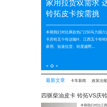
家用拉货双需求 达
铃拓皮卡按需挑
报价
图片
本期我们对比两款热门150马力国六
卡庆铃五十铃达咖H、江西五十铃铃
家用、短途拉货、轻度越野...
最新文章
/
卡车新闻
/
政策法规
四驱柴油皮卡 铃拓VS庆铃
本期我们对比江西