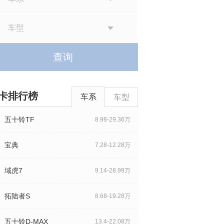
车型
查询
卡排行榜
车系
车型
五十铃TF
8.98-29.36万
宝典
7.28-12.28万
域虎7
9.14-28.99万
拓陆者S
8.68-19.28万
五十铃D-MAX
13.4-22.08万