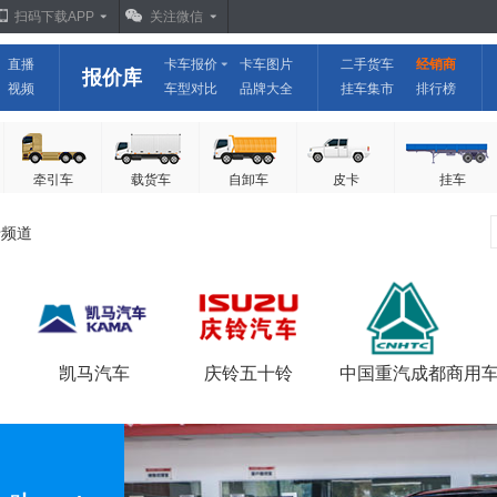
扫码下载APP
关注微信
直播
卡车报价
卡车图片
二手货车
经销商
报价库
视频
车型对比
品牌大全
挂车集市
排行榜
牵引车
载货车
自卸车
皮卡
挂车
卡频道
凯马汽车
庆铃五十铃
中国重汽成都商用
报价
报价
报价
图片
图片
图片
越